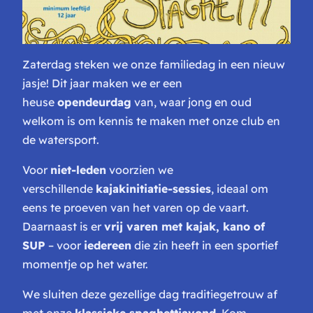
Zaterdag steken we onze familiedag in een nieuw
jasje! Dit jaar maken we er een
heuse
opendeurdag
van, waar jong en oud
welkom is om kennis te maken met onze club en
de watersport.
Voor
niet-leden
voorzien we
verschillende
kajakinitiatie-sessies
, ideaal om
eens te proeven van het varen op de vaart.
Daarnaast is er
vrij varen met kajak, kano of
SUP
– voor
iedereen
die zin heeft in een sportief
momentje op het water.
We sluiten deze gezellige dag traditiegetrouw af
met onze
klassieke spaghettiavond
. Kom