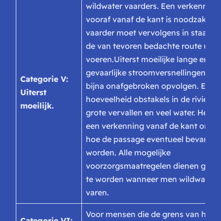
wildwater vaarders. Een verkenning
vooraf vanaf de kant is noodzakelijk
vaarder moet vervolgens in staat zi
de van tevoren bedachte route uit t
voeren.
Uiterst moeilijke lange en
gevaarlijke stroomversnellingen die
Categorie V:
bijna onafgebroken opvolgen. Een 
Uiterst
hoeveelheid obstakels in de rivier, 
moeilijk.
grote vervallen en veel water. Het v
een verkenning vanaf de kant om te
hoe de passage eventueel bevaren 
worden. Alle mogelijke
voorzorgsmaatregelen dienen getro
te worden wanneer men wildwater vi
varen.
Voor mensen die de grens van het
Categorie VI: