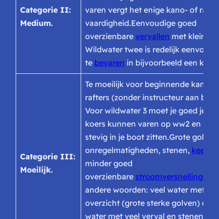
Categorie II:
varen vergt het enige kano- of raft-
Medium.
vaardigheid.
Eenvoudige goed
overzienbare
vervallen
met kleine g
Wildwater twee is redelijk eenvoudi
te
bevaren
in bijvoorbeeld een kano
Te moeilijk voor beginnende kanoer
rafters (zonder instructeur aan boor
Voor wildwater 3 moet je goed je ei
koers kunnen varen op ww2 en moet
stevig in je boot zitten.
Grote golven
onregelmatigheden, stenen,
keerwa
Categorie III:
minder goed
Moeilijk.
overzienbare
stroomversnellingen
.
andere woorden: veel water met vee
overzicht (grote sterke golven) of w
water met veel verval en stenen en 