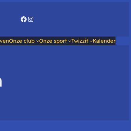
Facebook
Instagram
even
Onze club
Onze sport
Twizzit
Kalender
m