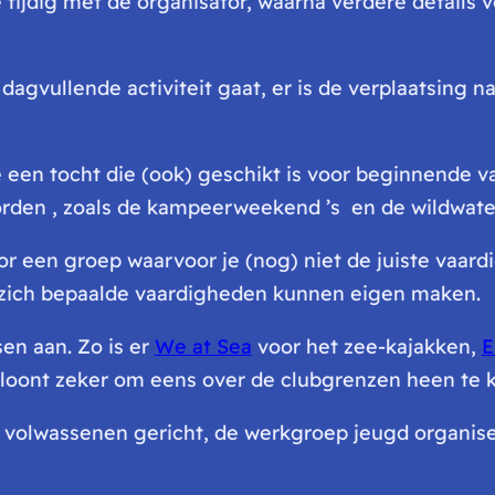
tijdig met de organisator, waarna verdere details v
gvullende activiteit gaat, er is de verplaatsing naa
een tocht die (ook) geschikt is voor beginnende vaa
rden , zoals de kampeerweekend ’s en de wildwater
 voor een groep waarvoor je (nog) niet de juiste vaa
 zich bepaalde vaardigheden kunnen eigen maken.
en aan. Zo is er
We at Sea
voor het zee-kajakken,
E
loont zeker om eens over de clubgrenzen heen te k
p volwassenen gericht, de werkgroep jeugd organise