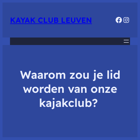
Faceb
Inst
KAYAK CLUB LEUVEN
Waarom zou je lid
worden van onze
kajakclub?