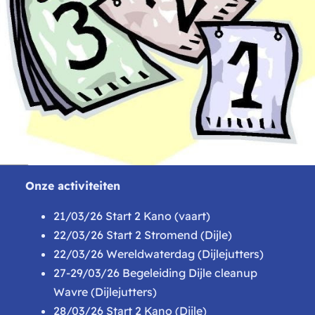
Onze activiteiten
21/03/26 Start 2 Kano (vaart)
22/03/26 Start 2 Stromend (Dijle)
22/03/26 Wereldwaterdag (Dijlejutters)
27-29/03/26 Begeleiding Dijle cleanup
Wavre (Dijlejutters)
28/03/26 Start 2 Kano (Dijle)